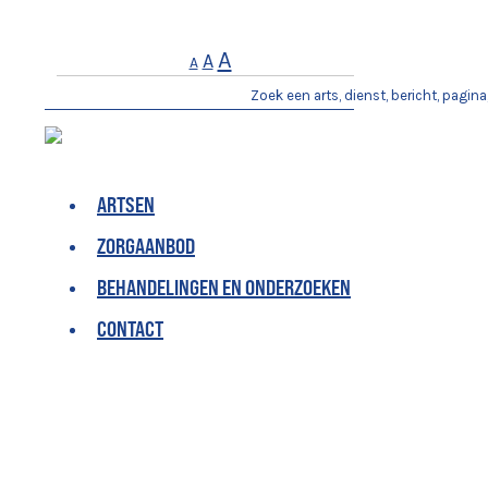
Lettertype
A
Lettertype
A
Lettertype
A
grootte
grootte
grootte
verkleinen.
resetten.
vergroten.
ARTSEN
ZORGAANBOD
BEHANDELINGEN EN ONDERZOEKEN
CONTACT