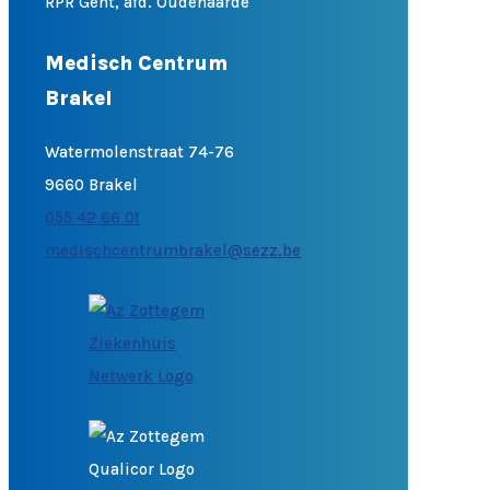
RPR Gent, afd. Oudenaarde
Medisch Centrum
Brakel
Watermolenstraat 74-76
9660 Brakel
055 42 66 01
medischcentrumbrakel@sezz.be