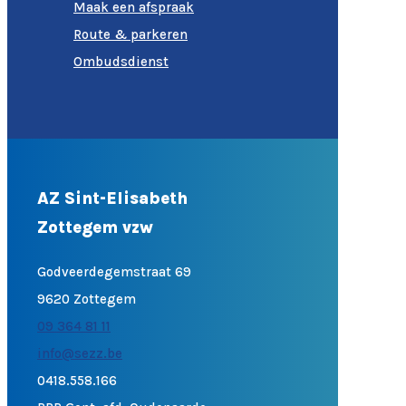
Maak een afspraak
Route & parkeren
Ombudsdienst
AZ Sint-Elisabeth
Zottegem vzw
Godveerdegemstraat 69
9620 Zottegem
09 364 81 11
info@sezz.be
0418.558.166